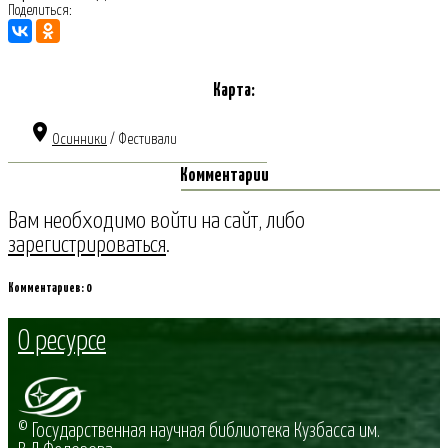
Поделиться:
Карта:
place
Осинники
/ Фестивали
Комментарии
Вам необходимо войти на сайт
, либо
зарегистрироваться
.
Комментариев:
0
О ресурсе
© Государственная научная библиотека Кузбасса им.