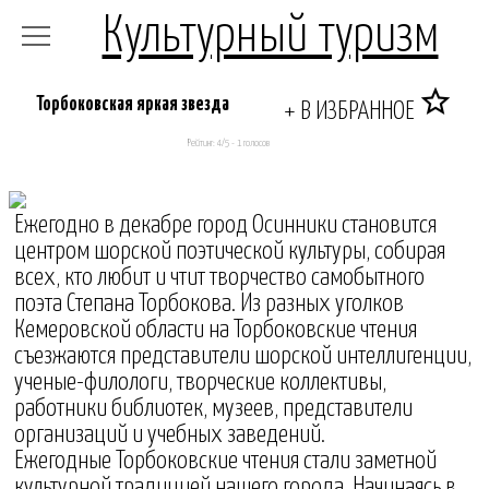
Культурный туризм
star_border
Торбоковская яркая звезда
+ В ИЗБРАННОЕ
Рейтинг:
4
/5 -
1
голосов
Ежегодно в декабре город Осинники становится
центром шорской поэтической культуры, собирая
всех, кто любит и чтит творчество самобытного
поэта Степана Торбокова. Из разных уголков
Кемеровской области на Торбоковские чтения
съезжаются представители шорской интеллигенции,
ученые-филологи, творческие коллективы,
работники библиотек, музеев, представители
организаций и учебных заведений.
Ежегодные Торбоковские чтения стали заметной
культурной традицией нашего города. Начинаясь в