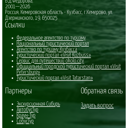
В.Д.Федорова,
2001—2026
Россия, Кемеровская область - Кузбасс, г.Кемерово, ул.
Дзержинского, 19, 650025
Cсылки
Федеральное агентство по туризму
Национальный туристический портал
Агентство по туризму Кузбасса
Туристический портал «Visit Kuzbuss»
Сервис для путешествий okolo.city
Официальный городской туристический портал «Visit
Petersburg»
Туристический портал «Visit Tatarstan»
Партнеры
Обратная связь
Экскурсионная Сибирь
Задать вопрос
АвтобусТур
Краун-Тур
СобусТур